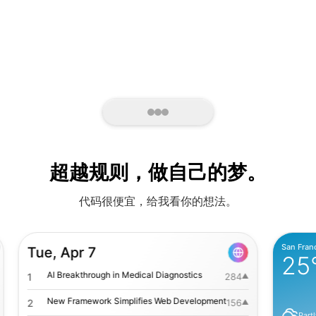
超越规则，做自己的梦。
代码很便宜，给我看你的想法。
San Francisco
Tue, Apr 7
25
°
AI Breakthrough in Medical Diagnostics
284
New Framework Simplifies Web Development
156
Partly Cl