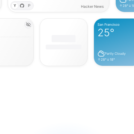
Climate Tech Startup Raises $50M Series A
98
Y
P
↑
28
°
↓
18
°
Hacker News
San Francisco
25
°
Partly Cloudy
↑
28
°
↓
18
°